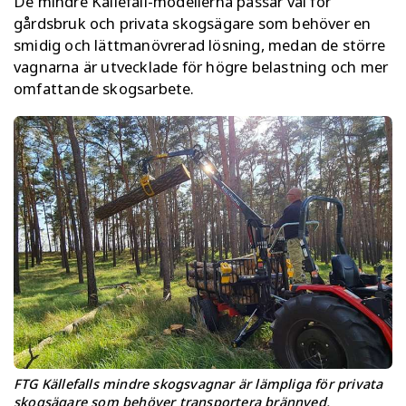
De mindre Källefall-modellerna passar väl för
gårdsbruk och privata skogsägare som behöver en
smidig och lättmanövrerad lösning, medan de större
vagnarna är utvecklade för högre belastning och mer
omfattande skogsarbete.
FTG Källefalls mindre skogsvagnar är lämpliga för privata
skogsägare som behöver transportera brännved,