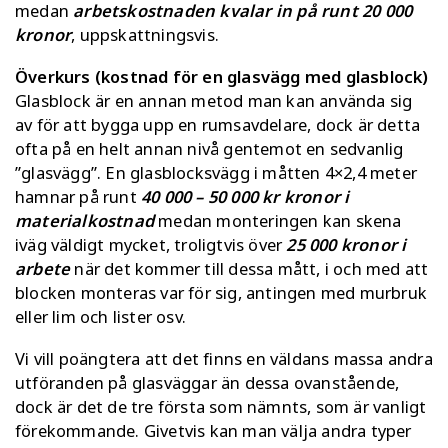
medan
arbetskostnaden kvalar in på runt 20 000
kronor
, uppskattningsvis.
Överkurs (kostnad för en glasvägg med glasblock)
Glasblock är en annan metod man kan använda sig
av för att bygga upp en rumsavdelare, dock är detta
ofta på en helt annan nivå gentemot en sedvanlig
”glasvägg”. En glasblocksvägg i måtten 4×2,4 meter
hamnar på runt
40 000 – 50 000 kr kronor i
materialkostnad
medan monteringen kan skena
iväg väldigt mycket, troligtvis över
25 000 kronor i
arbete
när det kommer till dessa mått, i och med att
blocken monteras var för sig, antingen med murbruk
eller lim och lister osv.
Vi vill poängtera att det finns en väldans massa andra
utföranden på glasväggar än dessa ovanstående,
dock är det de tre första som nämnts, som är vanligt
förekommande. Givetvis kan man välja andra typer