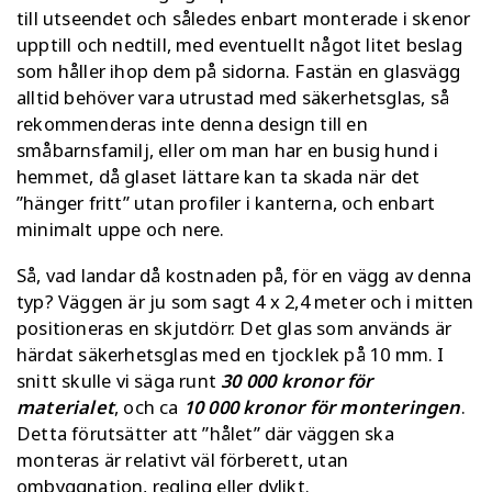
till utseendet och således enbart monterade i skenor
upptill och nedtill, med eventuellt något litet beslag
som håller ihop dem på sidorna. Fastän en glasvägg
alltid behöver vara utrustad med säkerhetsglas, så
rekommenderas inte denna design till en
småbarnsfamilj, eller om man har en busig hund i
hemmet, då glaset lättare kan ta skada när det
”hänger fritt” utan profiler i kanterna, och enbart
minimalt uppe och nere.
Så, vad landar då kostnaden på, för en vägg av denna
typ? Väggen är ju som sagt 4 x 2,4 meter och i mitten
positioneras en skjutdörr. Det glas som används är
härdat säkerhetsglas med en tjocklek på 10 mm. I
snitt skulle vi säga runt
30 000 kronor för
materialet
, och ca
10 000 kronor för monteringen
.
Detta förutsätter att ”hålet” där väggen ska
monteras är relativt väl förberett, utan
ombyggnation, regling eller dylikt.