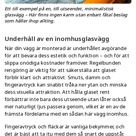
Ett till exempel på en, till utseendet, minimalistisk
glasvägg – Här finns ingen karm utan enbart fåtal beslag
som håller ihop allting.
Underhåll av en inomhusglasvägg
När din vägg är monterad är underhållet avgörande
för att bevara dess estetik och funktion – och för att
slippa onödiga kostnader framöver. Regelbunden
rengöring är viktig för att säkerställa att glaset
förblir klart och attraktivt. Smuts, damm och
fingeravtryck kan snabbt tråka ner ytan och minska
dess visuella attraktion. Att hålla glaset rent
förbättrar inte bara dess utseende utan låter också
mer naturligt ljus passera genom, vilket är en av de
främsta fördelarna med en sådan här vägg inomhus.
Fingeravtryck och fläckar är vanliga bekymmer, och
det är bäst att ta itu med dem så snart de uppstår.