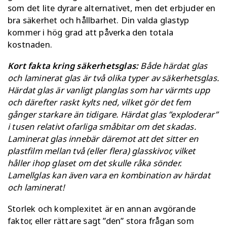
som det lite dyrare alternativet, men det erbjuder en
bra säkerhet och hållbarhet. Din valda glastyp
kommer i hög grad att påverka den totala
kostnaden.
Kort fakta kring säkerhetsglas:
Både härdat glas
och laminerat glas är två olika typer av säkerhetsglas.
Härdat glas är vanligt planglas som har värmts upp
och därefter raskt kylts ned, vilket gör det fem
gånger starkare än tidigare. Härdat glas ”exploderar”
i tusen relativt ofarliga småbitar om det skadas.
Laminerat glas innebär däremot att det sitter en
plastfilm mellan två (eller flera) glasskivor, vilket
håller ihop glaset om det skulle råka sönder.
Lamellglas kan även vara en kombination av härdat
och laminerat!
Storlek och komplexitet är en annan avgörande
faktor, eller rättare sagt ”den” stora frågan som