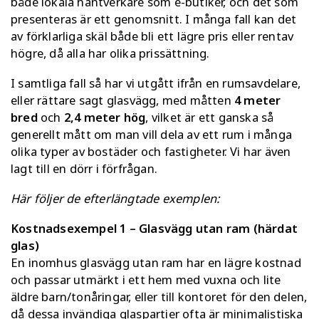
både lokala hantverkare som e-butiker, och det som
presenteras är ett genomsnitt. I många fall kan det
av förklarliga skäl både bli ett lägre pris eller rentav
högre, då alla har olika prissättning.
I samtliga fall så har vi utgått ifrån en rumsavdelare,
eller rättare sagt glasvägg, med måtten
4 meter
bred
och
2,4 meter hög
, vilket är ett ganska så
generellt mått om man vill dela av ett rum i många
olika typer av bostäder och fastigheter. Vi har även
lagt till en dörr i förfrågan.
Här följer de efterlängtade exemplen:
Kostnadsexempel 1 – Glasvägg utan ram (härdat
glas)
En inomhus glasvägg utan ram har en lägre kostnad
och passar utmärkt i ett hem med vuxna och lite
äldre barn/tonåringar, eller till kontoret för den delen,
då dessa
invändiga glaspartier
ofta är minimalistiska