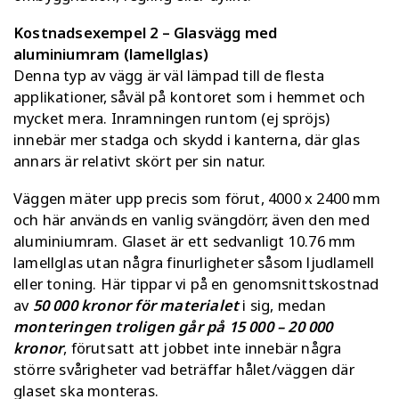
Kostnadsexempel 2 – Glasvägg med
aluminiumram (lamellglas)
Denna typ av vägg är väl lämpad till de flesta
applikationer, såväl på kontoret som i hemmet och
mycket mera. Inramningen runtom (ej spröjs)
innebär mer stadga och skydd i kanterna, där glas
annars är relativt skört per sin natur.
Väggen mäter upp precis som förut, 4000 x 2400 mm
och här används en vanlig svängdörr, även den med
aluminiumram. Glaset är ett sedvanligt 10.76 mm
lamellglas utan några finurligheter såsom ljudlamell
eller toning. Här tippar vi på en genomsnittskostnad
av
50 000 kronor för materialet
i sig, medan
monteringen troligen går på 15 000 – 20 000
kronor
, förutsatt att jobbet inte innebär några
större svårigheter vad beträffar hålet/väggen där
glaset ska monteras.