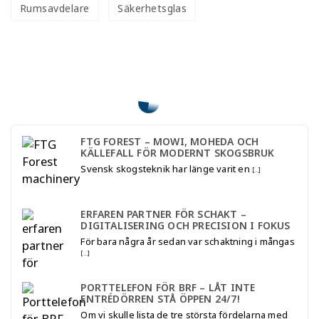
Rumsavdelare
Säkerhetsglas
FTG FOREST – MOWI, MOHEDA OCH
KÄLLEFALL FÖR MODERNT SKOGSBRUK
Svensk skogsteknik har länge varit en
[…]
ERFAREN PARTNER FÖR SCHAKT –
DIGITALISERING OCH PRECISION I FOKUS
För bara några år sedan var schaktning i mångas
[…]
PORTTELEFON FÖR BRF – LÅT INTE
ENTRÉDÖRREN STÅ ÖPPEN 24/7!
Om vi skulle lista de tre största fördelarna med