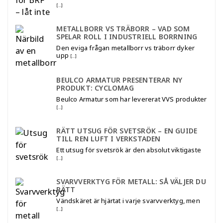
[…]
METALLBORR VS TRÄBORR – VAD SOM
SPELAR ROLL I INDUSTRIELL BORRNING
Den eviga frågan metallborr vs träborr dyker
upp
[…]
BEULCO ARMATUR PRESENTERAR NY
PRODUKT: CYCLOMAG
Beulco Armatur som har levererat VVS produkter
[…]
RÄTT UTSUG FÖR SVETSRÖK – EN GUIDE
TILL REN LUFT I VERKSTADEN
Ett utsug för svetsrök är den absolut viktigaste
[…]
SVARVVERKTYG FÖR METALL: SÅ VÄLJER DU
RÄTT
Vändskäret är hjärtat i varje svarvverktyg, men
[…]